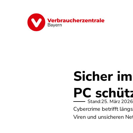
Direkt
zum
Inhalt
Finanzen
Digitales
Lebensmittel
Bayern
Sicher im
PC schüt
Stand:
25. März 2026
Cybercrime betrifft läng
Viren und unsicheren Net