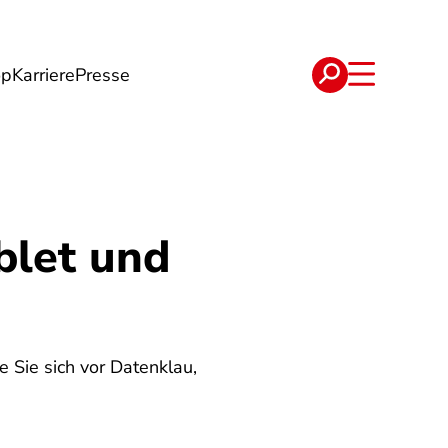
op
Karriere
Presse
e
Verträge
blet und
 Sie sich vor Datenklau,