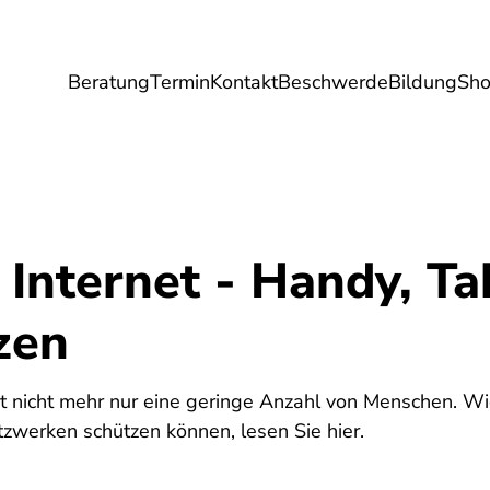
Beratung
Termin
Kontakt
Beschwerde
Bildung
Sh
Umwelt
Gesundheit
Energie
Reis
 Internet - Handy, Ta
zen
st nicht mehr nur eine geringe Anzahl von Menschen. Wie
zwerken schützen können, lesen Sie hier.