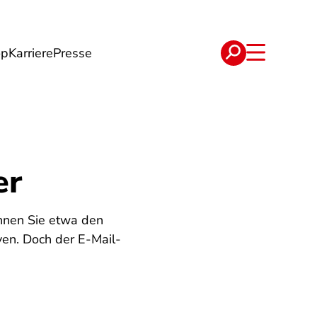
op
Karriere
Presse
e
Verträge
er
önnen Sie etwa den
ven. Doch der E-Mail-