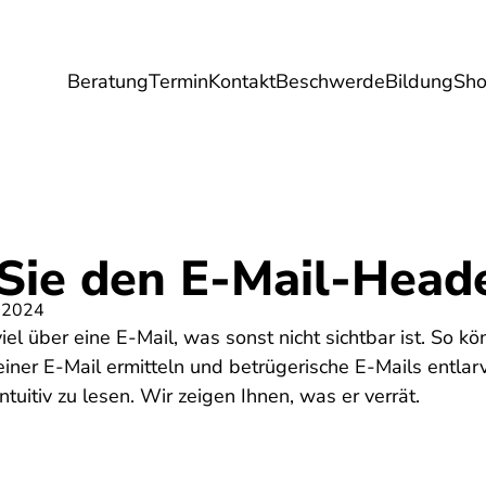
Beratung
Termin
Kontakt
Beschwerde
Bildung
Sh
Umwelt
Gesundheit
Energie
Reis
 Sie den E-Mail-Head
 2024
iel über eine E-Mail, was sonst nicht sichtbar ist. So k
iner E-Mail ermitteln und betrügerische E-Mails entlar
ntuitiv zu lesen. Wir zeigen Ihnen, was er verrät.