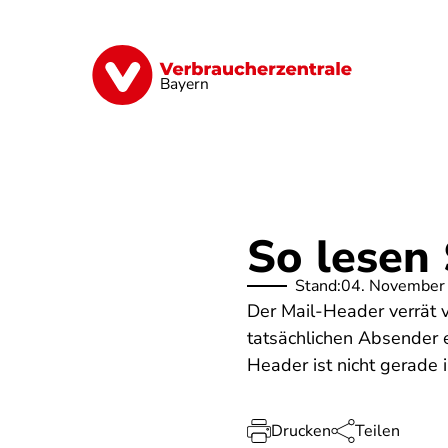
Direkt
zum
Inhalt
Finanzen
Digitales
Lebensmittel
Bayern
So lesen
Stand:
04. November
Der Mail-Header verrät v
tatsächlichen Absender e
Header ist nicht gerade i
Drucken
Teilen