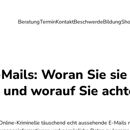
Beratung
Termin
Kontakt
Beschwerde
Bildung
Sh
Umwelt
Gesundheit
Energie
Reis
Mails: Woran Sie sie
 und worauf Sie ach
 Online-Kriminelle täuschend echt aussehende E-Mails m