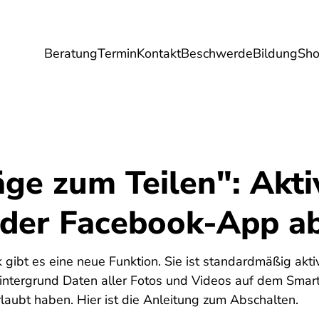
Beratung
Termin
Kontakt
Beschwerde
Bildung
Sh
Umwelt
Gesundheit
Energie
Reis
ge zum Teilen": Akti
 der Facebook-App a
gibt es eine neue Funktion. Sie ist standardmäßig akti
ntergrund Daten aller Fotos und Videos auf dem Smar
erlaubt haben. Hier ist die Anleitung zum Abschalten.