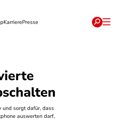
op
Karriere
Presse
e
Verträge
vierte
bschalten
v und sorgt dafür, dass
tphone auswerten darf,