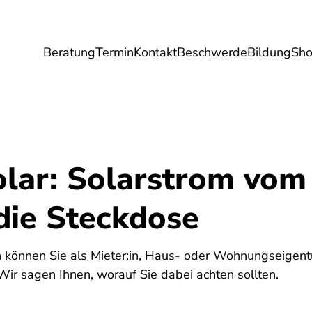
Beratung
Termin
Kontakt
Beschwerde
Bildung
Sh
Umwelt
Gesundheit
Energie
Reis
olar: Solarstrom vom
 die Steckdose
n können Sie als Mieter:in, Haus- oder Wohnungseigent
ir sagen Ihnen, worauf Sie dabei achten sollten.