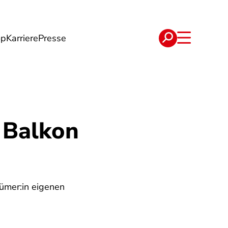
op
Karriere
Presse
e
Verträge
 Balkon
ümer:in eigenen