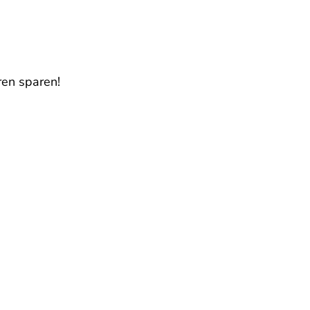
ren sparen!
.