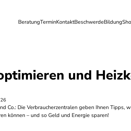
Beratung
Termin
Kontakt
Beschwerde
Bildung
Sh
Umwelt
Gesundheit
Energie
Reis
optimieren und Heiz
026
Co.: Die Verbraucherzentralen geben Ihnen Tipps, wi
en können – und so Geld und Energie sparen!