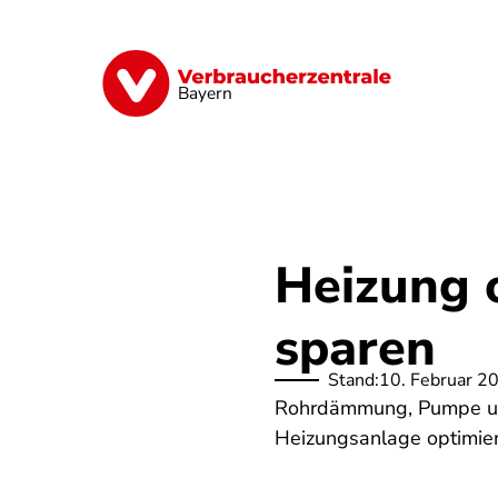
Direkt
zum
Inhalt
Finanzen
Digitales
Lebensmittel
Bayern
Heizung 
sparen
Stand:
10. Februar 2
Rohrdämmung, Pumpe und 
Heizungsanlage optimier