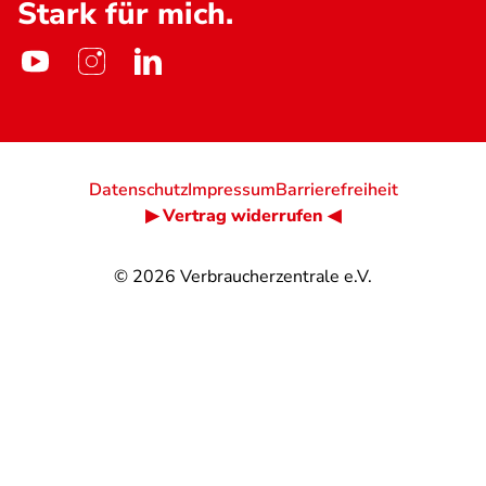
Stark für mich.
Datenschutz
Impressum
Barrierefreiheit
▶ Vertrag widerrufen ◀
© 2026
Verbraucherzentrale e.V.
@
@