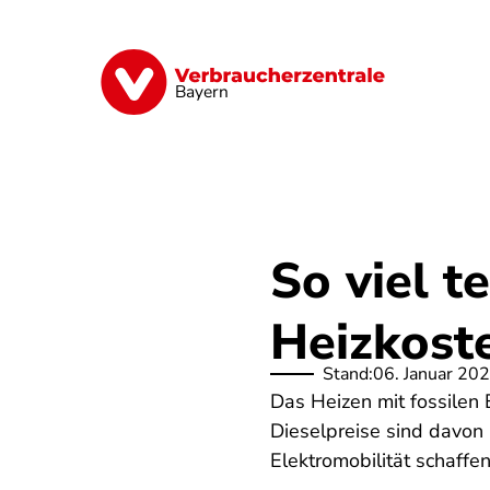
Direkt
zum
Inhalt
Finanzen
Digitales
Lebensmittel
Bayern
So viel t
Heizkost
Stand:
06. Januar 20
Das Heizen mit fossilen 
Dieselpreise sind davon 
Elektromobilität schaffen