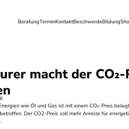
Beratung
Termin
Kontakt
Beschwerde
Bildung
Sh
Umwelt
Gesundheit
Energie
Reis
eurer macht der CO₂-P
en
26
Energien wie Öl und Gas ist mit einem CO₂-Preis beleg
betroffen. Der CO2-Preis soll mehr Anreize für energe
.