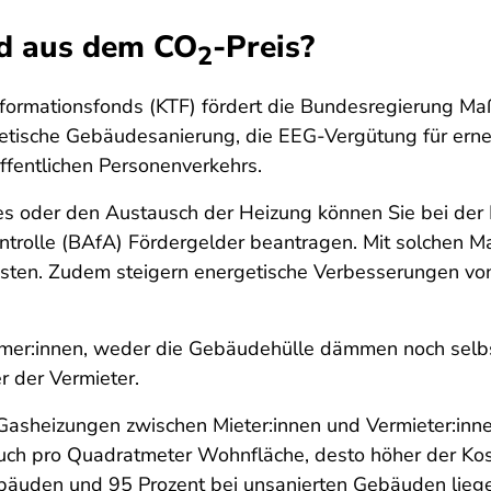
ld aus dem CO
-Preis?
2
ormationsfonds (KTF) fördert die Bundesregierung Maß
tische Gebäudesanierung, die EEG-Vergütung für erne
öffentlichen Personenverkehrs.
es oder den Austausch der Heizung können Sie bei der 
trolle (BAfA) Fördergelder beantragen. Mit solchen M
osten. Zudem steigern energetische Verbesserungen vo
ümer:innen, weder die Gebäudehülle dämmen noch selbst
r der Vermieter.
asheizungen zwischen Mieter:innen und Vermieter:inn
auch pro Quadratmeter Wohnfläche, desto höher der Kos
bäuden und 95 Prozent bei unsanierten Gebäuden liegen