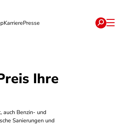
op
Karriere
Presse
e
Verträge
reis Ihre
t, auch Benzin- und
tische Sanierungen und