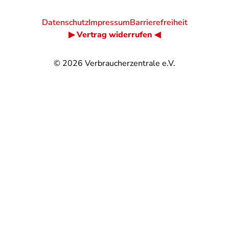
Datenschutz
Impressum
Barrierefreiheit
▶ Vertrag widerrufen ◀
© 2026
Verbraucherzentrale e.V.
@
@