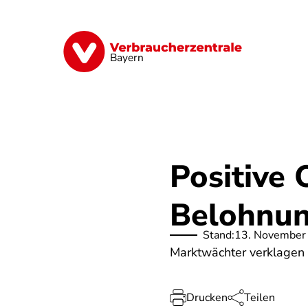
Direkt
zum
Inhalt
Finanzen
Digitales
Lebensmittel
Bayern
Positive
Belohnu
Stand:
13. November
Marktwächter verklagen
Drucken
Teilen