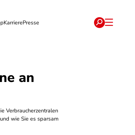
op
Karriere
Presse
e
Verträge
ne an
e Verbraucherzentralen
n und wie Sie es sparsam