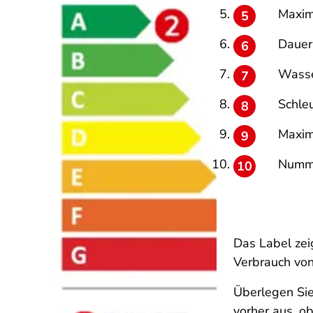
Maxim
Dauer
Wasse
Schle
Maxim
Numme
Das Label ze
Verbrauch vo
Überlegen Sie,
vorher aus, o