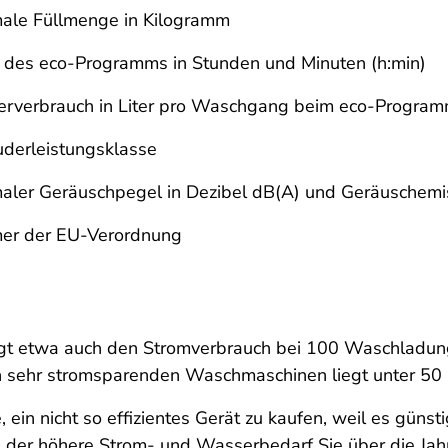
ale Füllmenge in Kilogramm
 des eco-Programms in Stunden und Minuten (h:min)
rverbrauch in Liter pro Waschgang beim eco-Progra
uderleistungsklasse
aler Geräuschpegel in Dezibel dB(A) und Geräuschemi
r der EU-Verordnung
igt etwa auch den Stromverbrauch bei 100 Waschladun
n sehr stromsparenden Waschmaschinen liegt unter 5
 ein nicht so effizientes Gerät zu kaufen, weil es günst
b der höhere Strom- und Wasserbedarf Sie über die Jahr