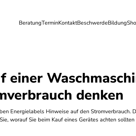
Beratung
Termin
Kontakt
Beschwerde
Bildung
Sh
Umwelt
Gesundheit
Energie
Reis
f einer Waschmaschi
mverbrauch denken
en Energielabels Hinweise auf den Stromverbrauch. Di
Sie, worauf Sie beim Kauf eines Gerätes achten sollte