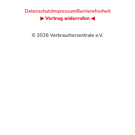
Datenschutz
Impressum
Barrierefreiheit
▶ Vertrag widerrufen ◀
© 2026
Verbraucherzentrale e.V.
@
@