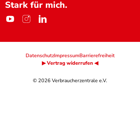
Stark für mich.
Datenschutz
Impressum
Barrierefreiheit
▶ Vertrag widerrufen ◀
© 2026
Verbraucherzentrale e.V.
@
@