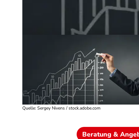
Quelle
:
Sergey Nivens / stock.adobe.com
Beratung & Ange