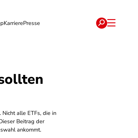
op
Karriere
Presse
e
Verträge
sollten
Nicht alle ETFs, die in
Dieser Beitrag der
 Auswahl ankommt.