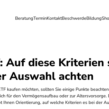
Beratung
Termin
Kontakt
Beschwerde
Bildung
Sh
Umwelt
Gesundheit
Energie
Reis
 Auf diese Kriterien 
der Auswahl achten
F kaufen möchten, sollten Sie einige Punkte beachten. 
ich für den Vermögensaufbau oder zur Altersvorsorge. 
t Ihnen Orientierung, auf welche Kriterien es bei der