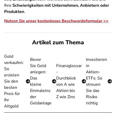
Ihre
Schwierigkeiten mit Unternehmen, Anbietern oder
Produkten
.
Nutzen Sie unser kostenloses Beschwerdeformular >>
Artikel zum Thema
Gold
Bevor
Investieren
verkaufen:
Sie Geld
Finanzglossar
in
So
anlegen:
-
Aktien-
erzielen
Das
Durchblick
ETFs: So
Sie den
kleine
von A wie
streuen
besten
Einmaleins
Aktien bis
Sie das
Preis für
der
Z wie Zins
Risiko
Ihr
Geldanlage
richtig
Altgold