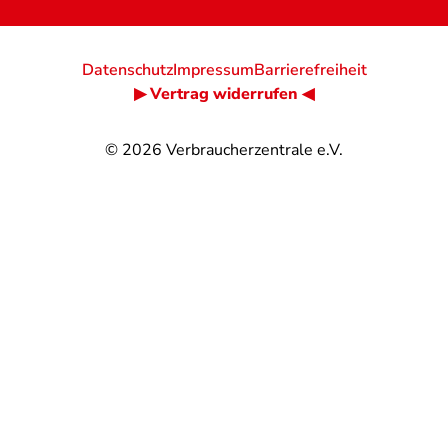
Datenschutz
Impressum
Barrierefreiheit
▶ Vertrag widerrufen ◀
© 2026
Verbraucherzentrale e.V.
@
@