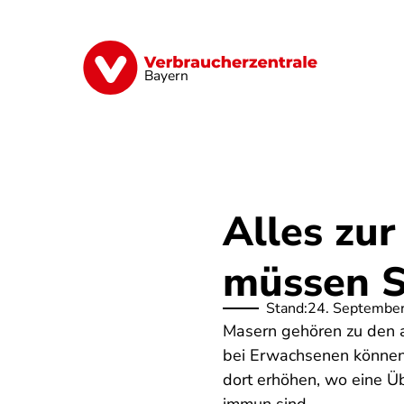
Direkt
zum
Inhalt
Finanzen
Digitales
Lebensmittel
Bayern
Alles zur
müssen Si
Stand:
24. Septembe
Masern gehören zu den a
bei Erwachsenen können 
dort erhöhen, wo eine 