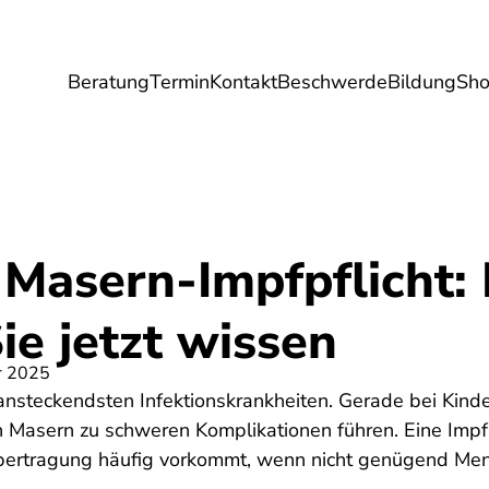
Beratung
Termin
Kontakt
Beschwerde
Bildung
Sh
Umwelt
Gesundheit
Energie
Reis
 Masern-Impfpflicht:
e jetzt wissen
r 2025
nsteckendsten Infektionskrankheiten. Gerade bei Kinde
Masern zu schweren Komplikationen führen. Eine Impfpf
Übertragung häufig vorkommt, wenn nicht genügend M