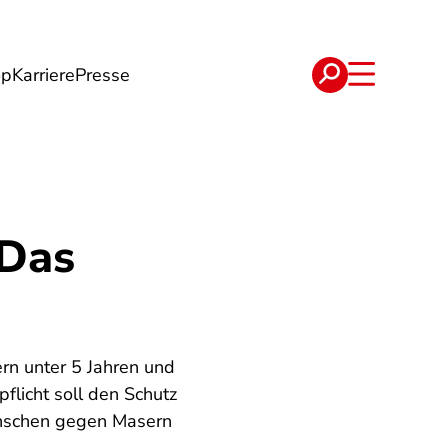
op
Karriere
Presse
e
Verträge
 Das
rn unter 5 Jahren und
licht soll den Schutz
enschen gegen Masern