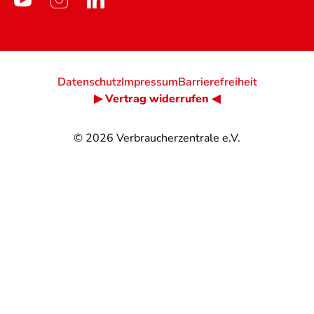
Datenschutz
Impressum
Barrierefreiheit
▶ Vertrag widerrufen ◀
© 2026
Verbraucherzentrale e.V.
@
@