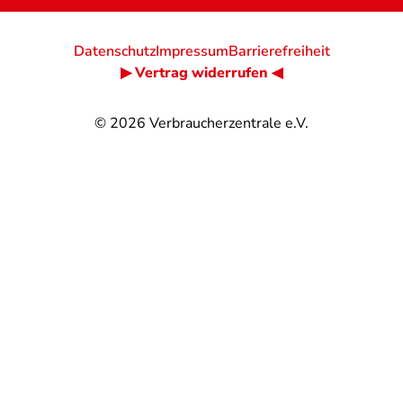
Datenschutz
Impressum
Barrierefreiheit
▶ Vertrag widerrufen ◀
© 2026
Verbraucherzentrale e.V.
@
@