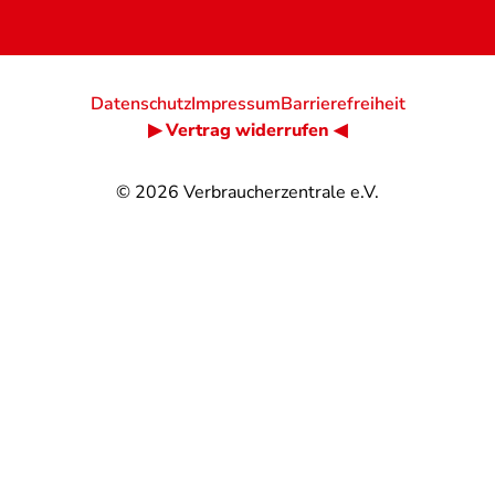
Datenschutz
Impressum
Barrierefreiheit
▶ Vertrag widerrufen ◀
© 2026
Verbraucherzentrale e.V.
@
@