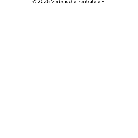
© 2026
Verbraucherzentrale e.V.
@
@