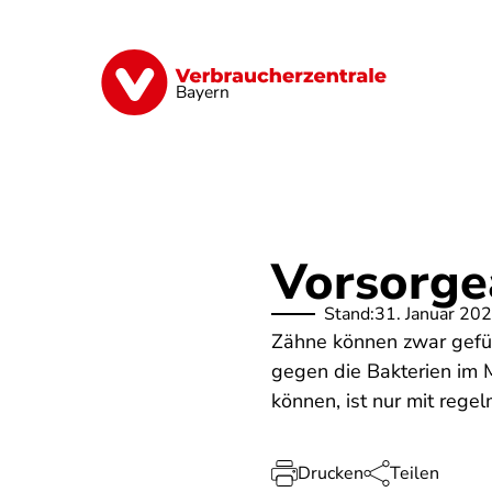
Direkt
zum
Inhalt
Finanzen
Digitales
Lebensmittel
Bayern
Vorsorge
Stand:
31. Januar 20
Zähne können zwar gefüll
gegen die Bakterien im M
können, ist nur mit reg
Drucken
Teilen