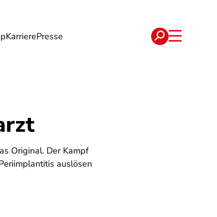
op
Karriere
Presse
e
Verträge
rzt
das Original. Der Kampf
Periimplantitis auslösen