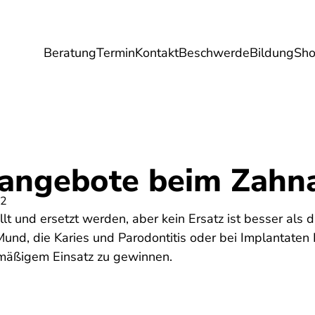
Beratung
Termin
Kontakt
Beschwerde
Bildung
Sh
Umwelt
Gesundheit
Energie
Reis
angebote beim Zahna
22
t und ersetzt werden, aber kein Ersatz ist besser als 
und, die Karies und Parodontitis oder bei Implantaten 
elmäßigem Einsatz zu gewinnen.