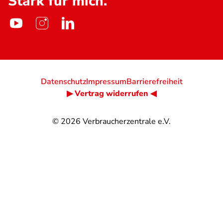
Stark für mich.
Datenschutz
Impressum
Barrierefreiheit
▶ Vertrag widerrufen ◀
© 2026
Verbraucherzentrale e.V.
@
@