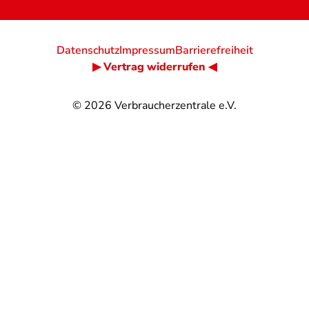
Datenschutz
Impressum
Barrierefreiheit
▶ Vertrag widerrufen ◀
© 2026
Verbraucherzentrale e.V.
@
@