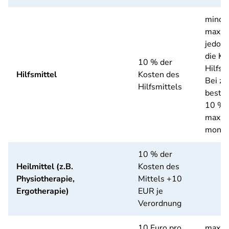
mindes
maxim
jedoch
die Ko
10 % der
Hilfsm
Hilfsmittel
Kosten des
Bei z
Hilfsmittels
bestim
10 % j
maxim
monat
10 % der
Heilmittel (z.B.
Kosten des
Physiotherapie,
Mittels +10
Ergotherapie)
EUR je
Verordnung
10 Euro pro
maxim