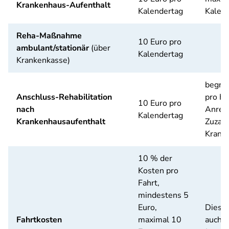
Krankenhaus-Aufenthalt
Kalendertag
Kalend
Reha-Maßnahme
10 Euro pro
ambulant/stationär
(über
Kalendertag
Krankenkasse)
begren
Anschluss-Rehabilitation
pro Ka
10 Euro pro
nach
Anrec
Kalendertag
Krankenhausaufenthalt
Zuzahl
Krank
10 % der
Kosten pro
Fahrt,
mindestens 5
Euro,
Diese 
Fahrtkosten
maximal 10
auch v