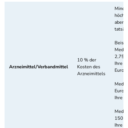
Mindes
höchs
aber n
tatsäc
Beispi
Medik
2,75 
10 % der
Ihre Z
Arzneimittel/Verbandmittel
Kosten des
Euro
Arzneimittels
Medik
Euro
Ihre Z
Medik
150 E
Ihre Z