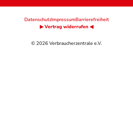
Datenschutz
Impressum
Barrierefreiheit
▶ Vertrag widerrufen ◀
© 2026
Verbraucherzentrale e.V.
@
@