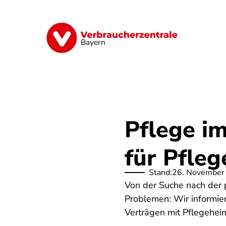
Direkt
zum
Inhalt
Finanzen
Digitales
Lebensmittel
Bayern
Pflege i
für Pfleg
Stand:
26. November
Von der Suche nach der 
Problemen: Wir informier
Verträgen mit Pflegehei