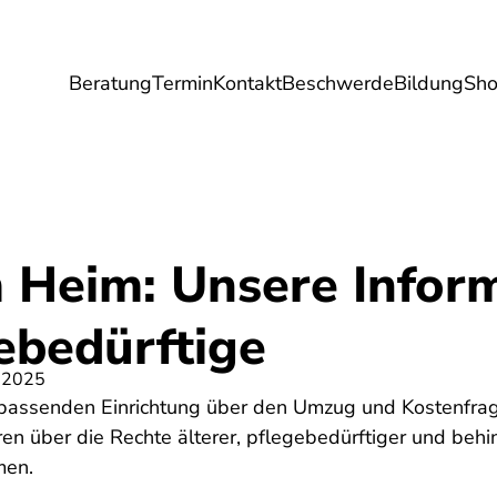
Beratung
Termin
Kontakt
Beschwerde
Bildung
Sh
Umwelt
Gesundheit
Energie
Reis
m Heim: Unsere Infor
ebedürftige
 2025
passenden Einrichtung über den Umzug und Kostenfragen
en über die Rechte älterer, pflegebedürftiger und beh
men.