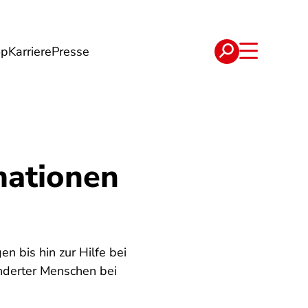
op
Karriere
Presse
e
Verträge
mationen
 bis hin zur Hilfe bei
inderter Menschen bei