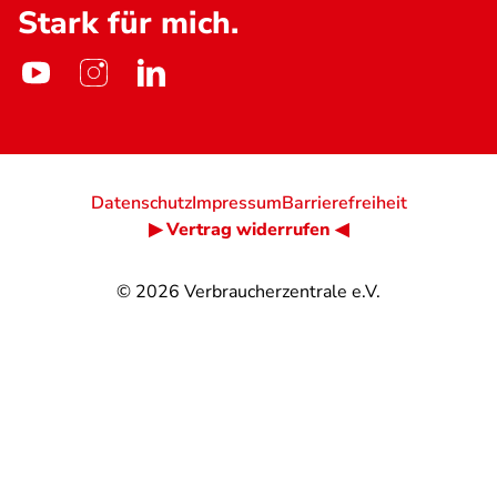
Stark für mich.
Datenschutz
Impressum
Barrierefreiheit
▶ Vertrag widerrufen ◀
© 2026
Verbraucherzentrale e.V.
@
@