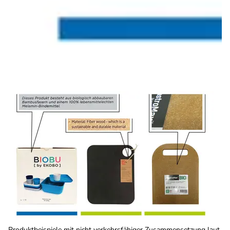
Produktbeispiele mit nicht verkehrsfähiger Zusammensetzung laut