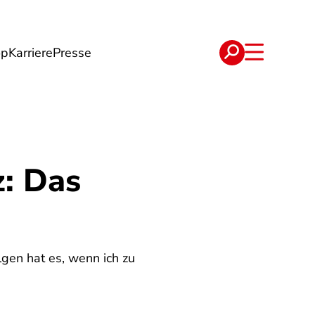
op
Karriere
Presse
e
Verträge
: Das
lgen hat es, wenn ich zu