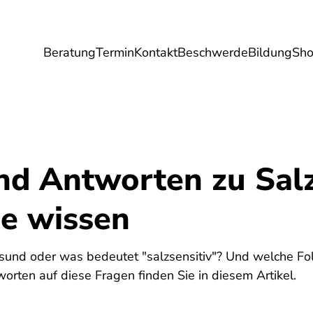
Beratung
Termin
Kontakt
Beschwerde
Bildung
Sh
Umwelt
Gesundheit
Energie
Reis
nd Antworten zu Salz
ie wissen
esund oder was bedeutet "salzsensitiv"? Und welche Fo
orten auf diese Fragen finden Sie in diesem Artikel.