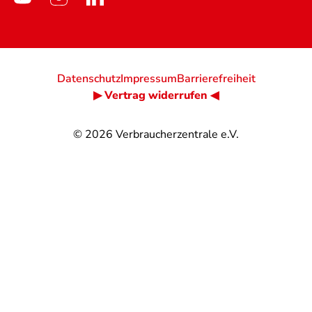
Datenschutz
Impressum
Barrierefreiheit
▶ Vertrag widerrufen ◀
© 2026
Verbraucherzentrale e.V.
@
@