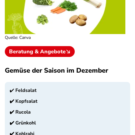
Quelle
:
Canva
Beratung & Angebote
Gemüse der Saison im Dezember
✔️
Feldsalat
✔️
Kopfsalat
✔️
Rucola
✔️
Grünkohl
✔️
Kohlrabi