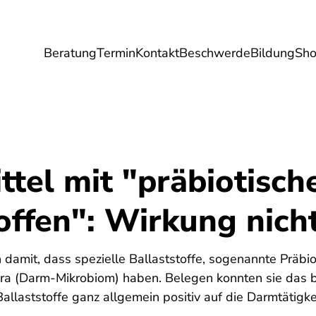
Beratung
Termin
Kontakt
Beschwerde
Bildung
Sh
Umwelt
Gesundheit
Energie
Reis
tel mit "präbiotisch
offen": Wirkung nich
 damit, dass spezielle Ballaststoffe, sogenannte Präbiot
ra (Darm-Mikrobiom) haben. Belegen konnten sie das bi
 Ballaststoffe ganz allgemein positiv auf die Darmtätigk