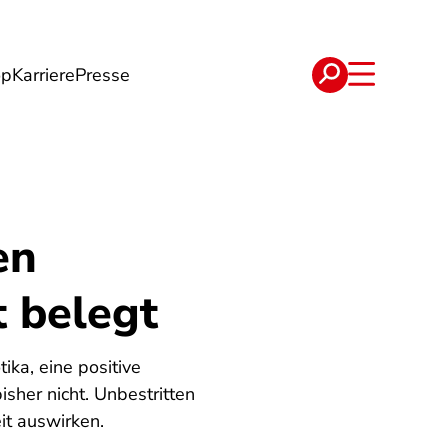
op
Karriere
Presse
e
Verträge
en
t belegt
ika, eine positive
sher nicht. Unbestritten
eit auswirken.