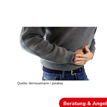
Quelle
:
derneuemann / pixabay
Beratung & Ange