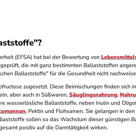
aststoffe"?
erheit (EFSA) hat bei der Bewertung von
Lebensmitte
eprüft, die mit ganz bestimmten Ballaststoffen angere
schen Ballaststoffe" für die Gesundheit nicht nachweise
fructose zugesetzt. Diese Bei­mischungen finden sich i
geln, aber auch in Süßwaren,
Säuglingsnahrung
,
Nahru
 wasserlösliche Ballaststoffe, neben Inulin und Oligof
comannan
, Pektin und Flohsamen. Sie gelangen in de
allaststoffe sollen so das Wachstum dieser günstigen 
samt positiv auf die Darmtätigkeit wirken.