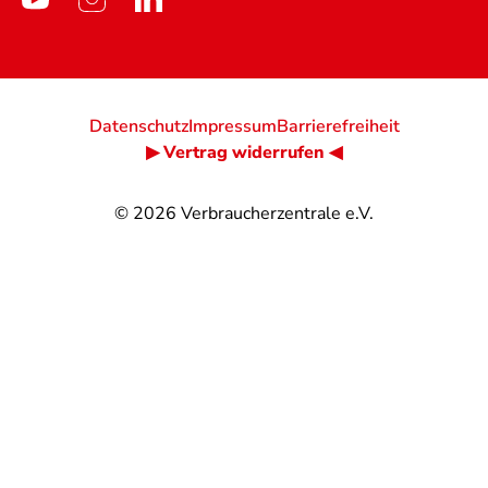
Datenschutz
Impressum
Barrierefreiheit
▶ Vertrag widerrufen ◀
© 2026
Verbraucherzentrale e.V.
@
@