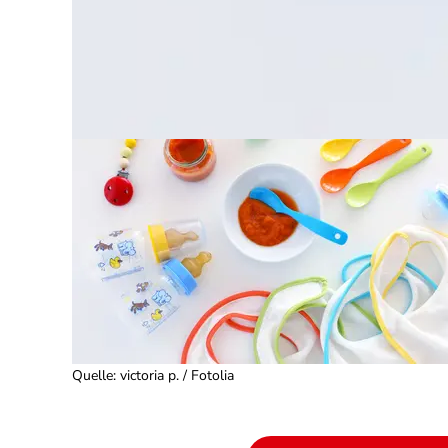
Quelle
:
victoria p. / Fotolia