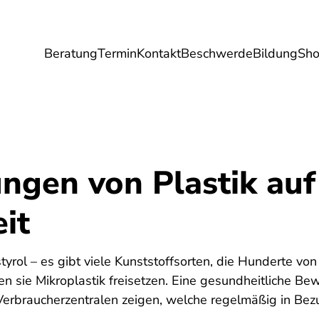
Beratung
Termin
Kontakt
Beschwerde
Bildung
Sh
Umwelt
Gesundheit
Energie
Reis
ngen von Plastik auf
it
tyrol – es gibt viele Kunststoffsorten, die Hunderte vo
 sie Mikroplastik freisetzen. Eine gesundheitliche Be
 Verbraucherzentralen zeigen, welche regelmäßig in Bez