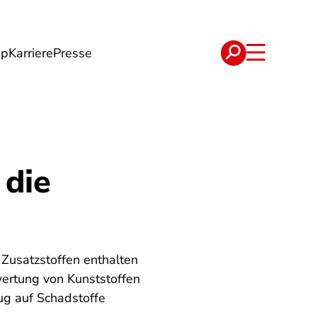
op
Karriere
Presse
e
Verträge
 die
n Zusatzstoffen enthalten
wertung von Kunststoffen
ug auf Schadstoffe