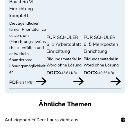
Baustein VI -
Einrichtung -
komplett
Die Jugendlichen
lernen Prioritäten zu
setzen, um
FÜR SCHÜLER
FÜR SCHÜLER
(Einrichtungs-)wüns
6_1 Arbeitsblatt
6_5 Merkposten
che zu erfüllen und
Einrichtung
Einrichtung
entwickeln
Bildungsmaterial in
Bildungsmaterial in
finanzierbare
Word ohne Lösung
Word ohne Lösung
Lösungsmöglichkeit
en.
DOCX
DOCX
(43.61 KB)
(49.36 KB)
PDF
(8.24 MB)
Ähnliche Themen
Auf eigenen Füßen: Laura zieht aus