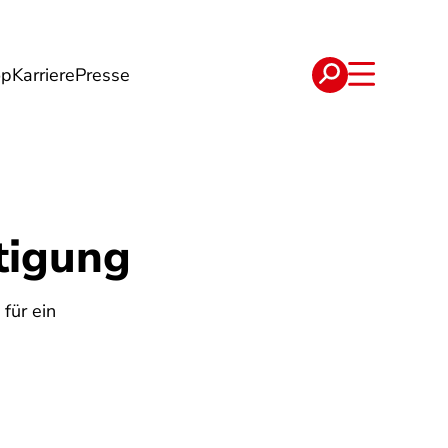
op
Karriere
Presse
e
Verträge
tigung
für ein