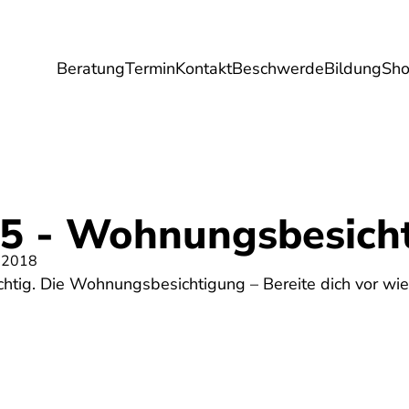
Beratung
Termin
Kontakt
Beschwerde
Bildung
Sh
Umwelt
Gesundheit
Energie
Reis
 5 - Wohnungsbesich
 2018
chtig. Die Wohnungsbesichtigung – Bereite dich vor wie 