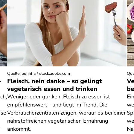
Quelle
:
puhhha / stock.adobe.com
Que
–
Fleisch, nein danke – so gelingt
Ve
vegetarisch essen und trinken
be
ch,
Weniger oder gar kein Fleisch zu essen ist
Ei
empfehlenswert - und liegt im Trend. Die
we
ese
Verbraucherzentralen zeigen, worauf es bei einer
Sp
nährstoffreichen vegetarischen Ernährung
we
f
ankommt.
Na