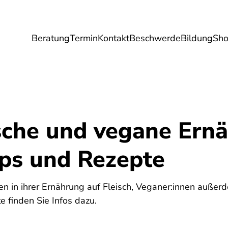
Beratung
Termin
Kontakt
Beschwerde
Bildung
Sh
Umwelt
Gesundheit
Energie
Reis
sche und vegane Ern
pps und Rezepte
en in ihrer Ernährung auf Fleisch, Veganer:innen außerd
e finden Sie Infos dazu.