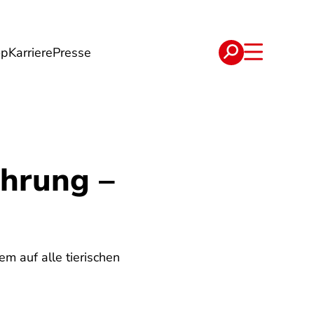
op
Karriere
Presse
e
Verträge
ährung –
em auf alle tierischen