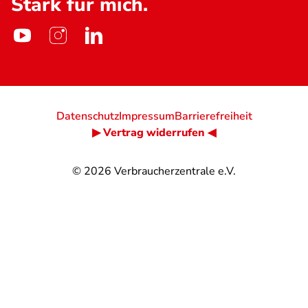
Stark für mich.
Datenschutz
Impressum
Barrierefreiheit
▶ Vertrag widerrufen ◀
© 2026
Verbraucherzentrale e.V.
@
@