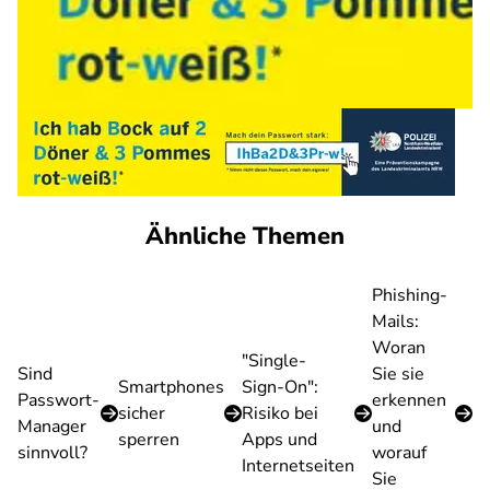
Ähnliche Themen
Phishing-
Mails:
Woran
"Single-
Sind
Sie sie
Smartphones
Sign-On":
Passwort-
erkennen
sicher
Risiko bei
Manager
und
sperren
Apps und
sinnvoll?
worauf
Internetseiten
Sie