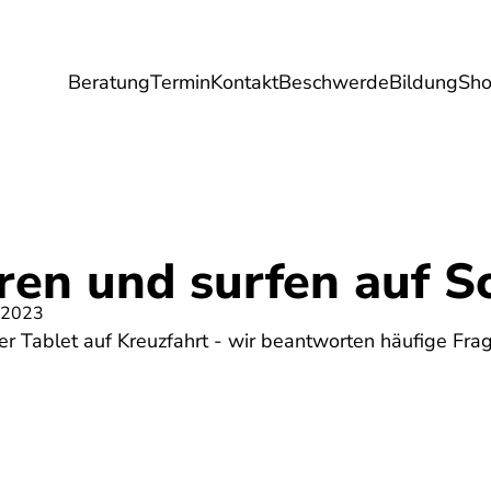
Beratung
Termin
Kontakt
Beschwerde
Bildung
Sh
Umwelt
Gesundheit
Energie
Reis
ren und surfen auf S
 2023
er Tablet auf Kreuzfahrt - wir beantworten häufige Fra