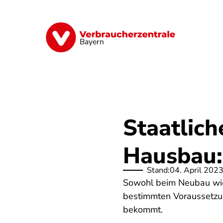
Direkt
zum
Inhalt
Finanzen
Digitales
Lebensmittel
Bayern
Staatlic
Hausbau:
Stand:
04. April 202
Sowohl beim Neubau wie
bestimmten Voraussetzun
bekommt.