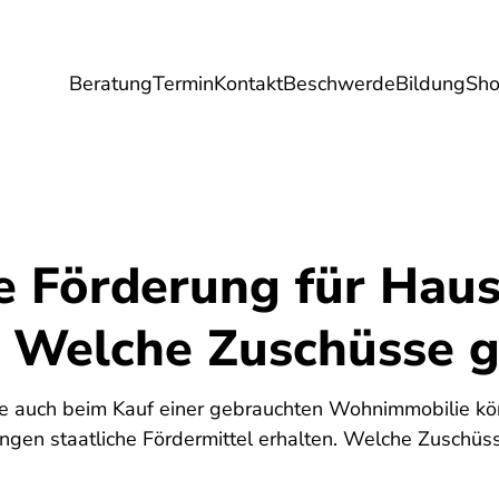
Beratung
Termin
Kontakt
Beschwerde
Bildung
Sh
Umwelt
Gesundheit
Energie
Reis
he Förderung für Hau
 Welche Zuschüsse gi
3
 auch beim Kauf einer gebrauchten Wohnimmobilie kön
gen staatliche Fördermittel erhalten. Welche Zuschüss