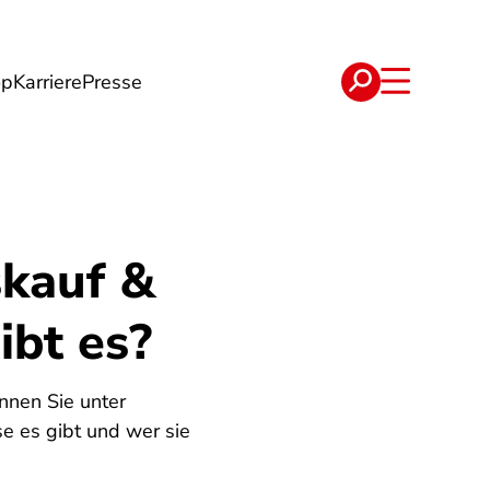
op
Karriere
Presse
e
Verträge
skauf &
bt es?
nen Sie unter
e es gibt und wer sie