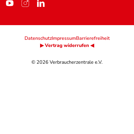
Datenschutz
Impressum
Barrierefreiheit
▶ Vertrag widerrufen ◀
© 2026
Verbraucherzentrale e.V.
@
@