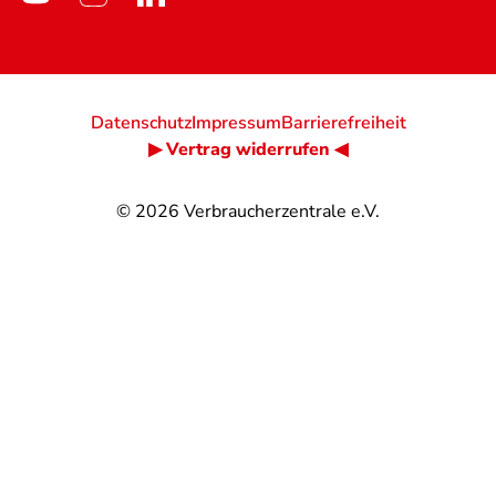
Datenschutz
Impressum
Barrierefreiheit
▶ Vertrag widerrufen ◀
© 2026
Verbraucherzentrale e.V.
@
@