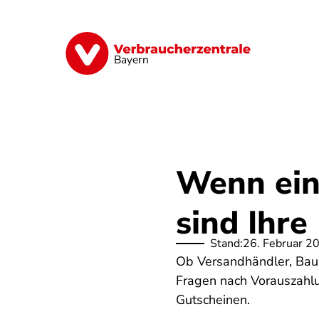
Direkt
zum
Inhalt
Finanzen
Digitales
Lebensmittel
Bayern
Wenn ein
sind Ihre
Stand:
26. Februar 2
Ob Versandhändler, Baum
Fragen nach Vorauszahlu
Gutscheinen.