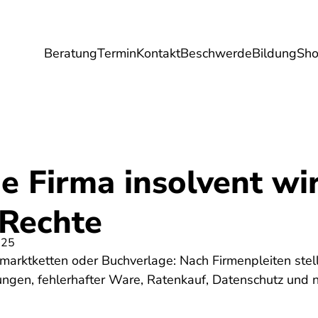
Beratung
Termin
Kontakt
Beschwerde
Bildung
Sh
Umwelt
Gesundheit
Energie
Reis
e Firma insolvent wi
 Rechte
025
arktketten oder Buchverlage: Nach Firmenpleiten stel
ngen, fehlerhafter Ware, Ratenkauf, Datenschutz und n