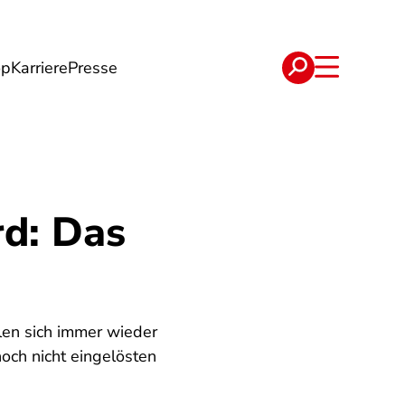
op
Karriere
Presse
e
Verträge
rd: Das
len sich immer wieder
och nicht eingelösten