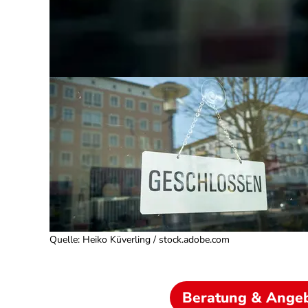
Quelle
:
Heiko Küverling / stock.adobe.com
Beratung & Ange