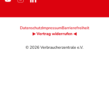
Datenschutz
Impressum
Barrierefreiheit
▶ Vertrag widerrufen ◀
© 2026
Verbraucherzentrale e.V.
@
@