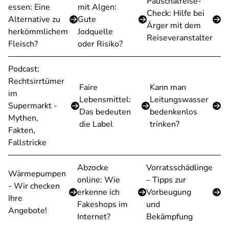
Pauschalreise-
essen: Eine
mit Algen:
Check: Hilfe bei
Alternative zu
Gute
Ärger mit dem
herkömmlichem
Jodquelle
Reiseveranstalter
Fleisch?
oder Risiko?
Podcast:
Rechtsirrtümer
Faire
Kann man
im
Lebensmittel:
Leitungswasser
Supermarkt -
Das bedeuten
bedenkenlos
Mythen,
die Label
trinken?
Fakten,
Fallstricke
Abzocke
Vorratsschädlinge
Wärmepumpen
online: Wie
– Tipps zur
- Wir checken
erkenne ich
Vorbeugung
Ihre
Fakeshops im
und
Angebote!
Internet?
Bekämpfung