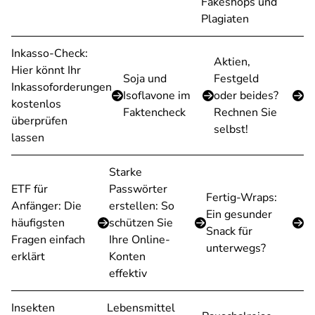
Fakeshops und
Plagiaten
Inkasso-Check:
Aktien,
Hier könnt Ihr
Soja und
Festgeld
Inkassoforderungen
Isoflavone im
oder beides?
kostenlos
Faktencheck
Rechnen Sie
überprüfen
selbst!
lassen
Starke
ETF für
Passwörter
Fertig-Wraps:
Anfänger: Die
erstellen: So
Ein gesunder
häufigsten
schützen Sie
Snack für
Fragen einfach
Ihre Online-
unterwegs?
erklärt
Konten
effektiv
Insekten
Lebensmittel