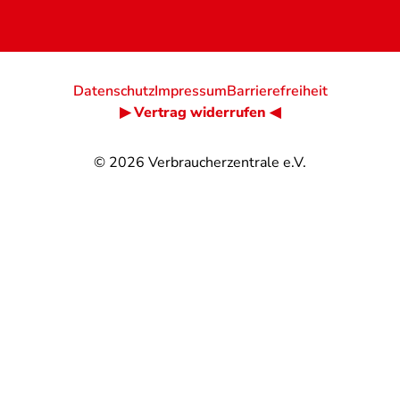
Datenschutz
Impressum
Barrierefreiheit
▶ Vertrag widerrufen ◀
© 2026
Verbraucherzentrale e.V.
@
@