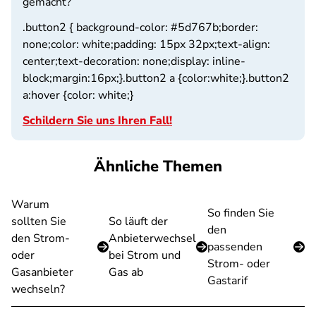
gemacht?
.button2 { background-color: #5d767b;border:
none;color: white;padding: 15px 32px;text-align:
center;text-decoration: none;display: inline-
block;margin:16px;}.button2 a {color:white;}.button2
a:hover {color: white;}
Schildern Sie uns Ihren Fall!
Ähnliche Themen
Warum
So finden Sie
sollten Sie
So läuft der
den
den Strom-
Anbieterwechsel
passenden
oder
bei Strom und
Strom- oder
Gasanbieter
Gas ab
Gastarif
wechseln?