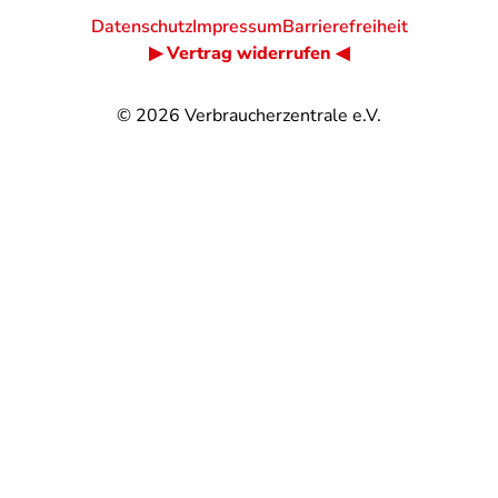
Datenschutz
Impressum
Barrierefreiheit
▶ Vertrag widerrufen ◀
© 2026
Verbraucherzentrale e.V.
@
@