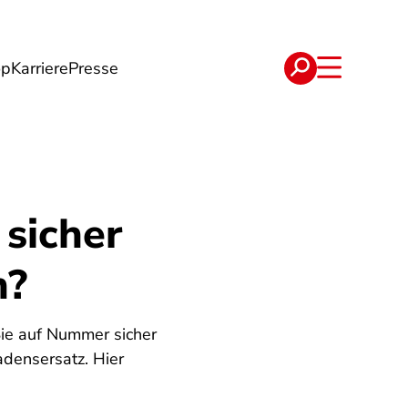
op
Karriere
Presse
e
Verträge
 sicher
n?
Sie auf Nummer sicher
densersatz. Hier