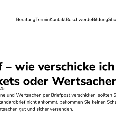
Beratung
Termin
Kontakt
Beschwerde
Bildung
Sh
Umwelt
Gesundheit
Energie
Reis
 – wie verschicke ich
ckets oder Wertsache
025
ne und Wertsachen per Briefpost verschicken, sollten 
andardbrief nicht ankommt, bekommen Sie keinen Scha
rtsachen gut und sicher versenden.