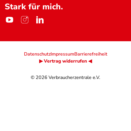
Stark für mich.
Datenschutz
Impressum
Barrierefreiheit
▶ Vertrag widerrufen ◀
© 2026
Verbraucherzentrale e.V.
@
@